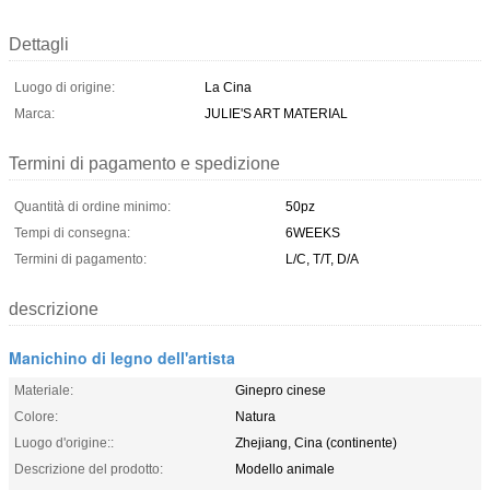
Dettagli
Luogo di origine:
La Cina
Marca:
JULIE'S ART MATERIAL
Termini di pagamento e spedizione
Quantità di ordine minimo:
50pz
Tempi di consegna:
6WEEKS
Termini di pagamento:
L/C, T/T, D/A
descrizione
Manichino di legno dell'artista
Materiale:
Ginepro cinese
Colore:
Natura
Luogo d'origine::
Zhejiang, Cina (continente)
Descrizione del prodotto:
Modello animale