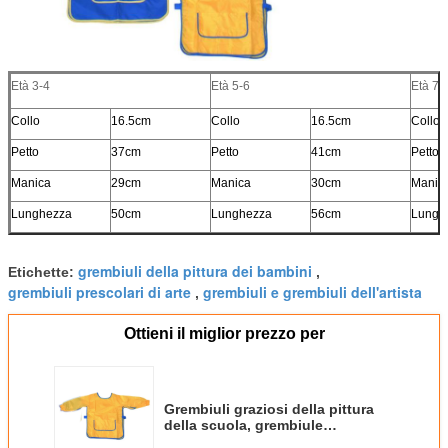
Età 3-4
Età 5-6
Età 7-
Collo
16.5cm
Collo
16.5cm
Collo
Petto
37cm
Petto
41cm
Petto
Manica
29cm
Manica
30cm
Manic
Lunghezza
50cm
Lunghezza
56cm
Lungh
grembiuli della pittura dei bambini
Etichette:
,
grembiuli prescolari di arte
grembiuli e grembiuli dell'artista
,
Ottieni il miglior prezzo per
Grembiuli graziosi della pittura
della scuola, grembiule
resistente di arte dei ragazzi