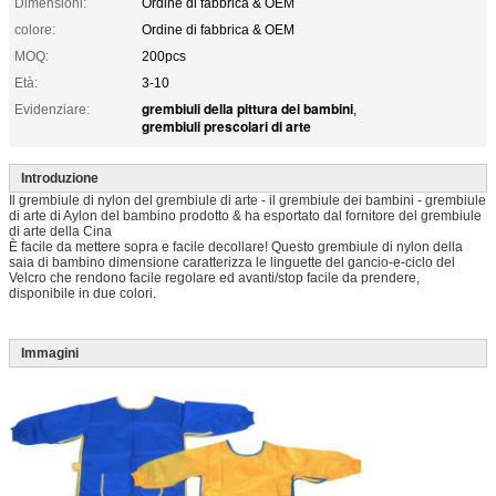
Dimensioni:
Ordine di fabbrica & OEM
colore:
Ordine di fabbrica & OEM
MOQ:
200pcs
Età:
3-10
grembiuli della pittura dei bambini
Evidenziare:
,
grembiuli prescolari di arte
Introduzione
Il grembiule di nylon del grembiule di arte - il grembiule dei bambini - grembiule
di arte di Aylon del bambino prodotto & ha esportato dal fornitore del grembiule
di arte della Cina
È facile da mettere sopra e facile decollare! Questo grembiule di nylon della
saia di bambino dimensione caratterizza le linguette del gancio-e-ciclo del
Velcro che rendono facile regolare ed avanti/stop facile da prendere,
disponibile in due colori.
Immagini