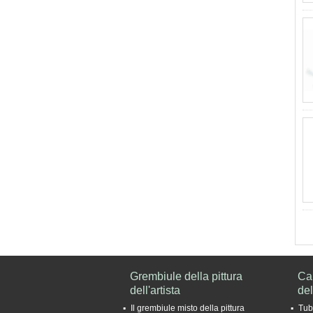
Grembiule della pittura
Car
dell'artista
del
Il grembiule misto della pittura
Tub