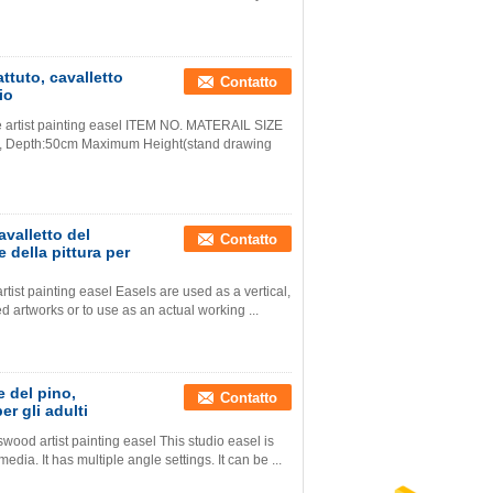
attuto, cavalletto
Contatto
io
e artist painting easel ITEM NO. MATERAIL SIZE
, Depth:50cm Maximum Height(stand drawing
avalletto del
Contatto
 della pittura per
st painting easel Easels are used as a vertical,
d artworks or to use as an actual working ...
e del pino,
Contatto
er gli adulti
od artist painting easel This studio easel is
edia. It has multiple angle settings. It can be ...