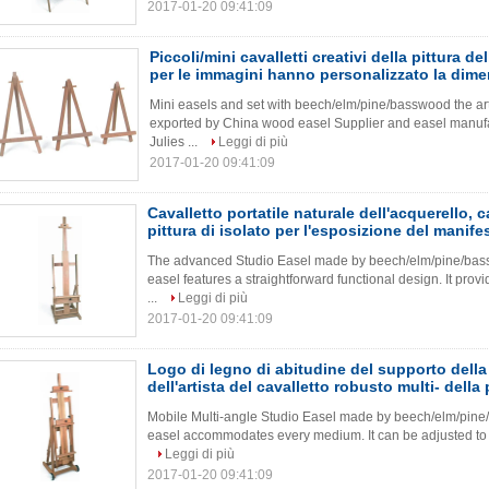
2017-01-20 09:41:09
Piccoli/mini cavalletti creativi della pittura de
per le immagini hanno personalizzato la dim
Mini easels and set with beech/elm/pine/basswood the a
exported by China wood easel Supplier and easel manufac
Julies ...
Leggi di più
2017-01-20 09:41:09
Cavalletto portatile naturale dell'acquerello, c
pittura di isolato per l'esposizione del manife
The advanced Studio Easel made by beech/elm/pine/bass
easel features a straightforward functional design. It prov
...
Leggi di più
2017-01-20 09:41:09
Logo di legno di abitudine del supporto della
dell'artista del cavalletto robusto multi- della 
Mobile Multi-angle Studio Easel made by beech/elm/pine/b
easel accommodates every medium. It can be adjusted to vert
Leggi di più
2017-01-20 09:41:09