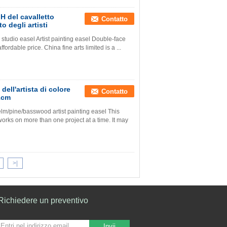
 H del cavalletto
Contatto
to degli artisti
studio easel Artist painting easel Double-face
fordable price. China fine arts limited is a ...
dell'artista di colore
Contatto
1cm
m/pine/basswood artist painting easel This
 works on more than one project at a time. It may
>|
Richiedere un preventivo
Invii