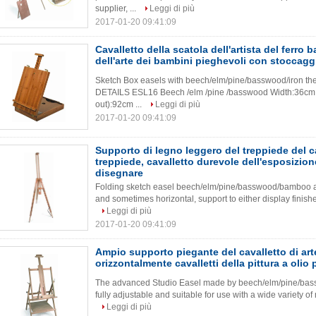
supplier, ...
Leggi di più
2017-01-20 09:41:09
Cavalletto della scatola dell'artista del ferro b
dell'arte dei bambini pieghevoli con stoccagg
Sketch Box easels with beech/elm/pine/basswood/iron th
DETAILS ESL16 Beech /elm /pine /basswood Width:36cm
out):92cm ...
Leggi di più
2017-01-20 09:41:09
Supporto di legno leggero del treppiede del c
treppiede, cavalletto durevole dell'esposizione
disegnare
Folding sketch easel beech/elm/pine/basswood/bamboo arti
and sometimes horizontal, support to either display finishe
Leggi di più
2017-01-20 09:41:09
Ampio supporto piegante del cavalletto di art
orizzontalmente cavalletti della pittura a olio p
The advanced Studio Easel made by beech/elm/pine/basswo
fully adjustable and suitable for use with a wide variety of m
Leggi di più