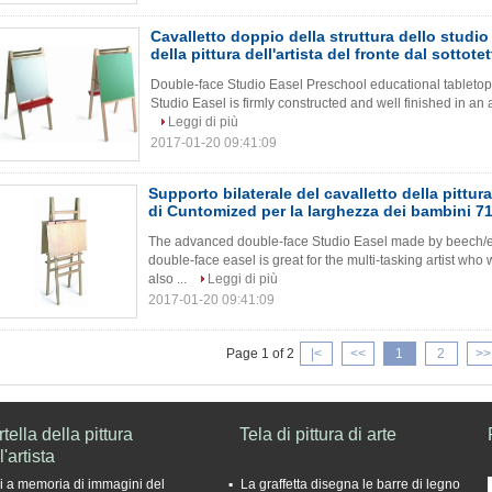
Cavalletto doppio della struttura dello studio
della pittura dell'artista del fronte dal sottotet
Double-face Studio Easel Preschool educational tabletop 
Studio Easel is firmly constructed and well finished in an af
Leggi di più
2017-01-20 09:41:09
Supporto bilaterale del cavalletto della pittura 
di Cuntomized per la larghezza dei bambini 7
The advanced double-face Studio Easel made by beech/el
double-face easel is great for the multi-tasking artist who
also ...
Leggi di più
2017-01-20 09:41:09
Page 1 of 2
|<
<<
1
2
>>
tella della pittura
Tela di pittura di arte
l'artista
i a memoria di immagini del
La graffetta disegna le barre di legno