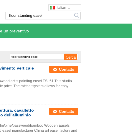
Italian
search
e un preventivo
pavimento verticale
Contatto
ood artist painting easel ESL51 This studio
ble price. The ratchet system allows for easy
ittura, cavalletto
Contatto
o dell'alluminio
ch/elm/pine/basswood/bamboo Wooden Easels
 easel manufacturer China art easel factory and