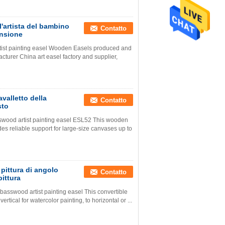
ll'artista del bambino
Contatto
ensione
rtist painting easel Wooden Easels produced and
turer China art easel factory and supplier,
avalletto della
Contatto
sto
wood artist painting easel ESL52 This wooden
ides reliable support for large-size canvases up to
 pittura di angolo
Contatto
pittura
asswood artist painting easel This convertible
ical for watercolor painting, to horizontal or ...