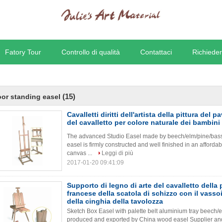
Fatory Tour
Controllo di qualità
Contattaci
Richieder
(15)
oor standing easel
Cavalletti diritti dell'artista della pittura del 
del cavalletto per colore naturale dei bambini
The advanced Studio Easel made by beech/elm/pine/bassw
easel is firmly constructed and well finished in an afforda
canvas ...
Leggi di più
2017-01-20 09:41:09
Supporto di legno di arte del cavalletto della p
francese della scatola di schizzo con il vassoi
della cinghia della tavolozza
Sketch Box Easel with palette belt aluminium tray bee
produced and exported by China wood easel Supplier and